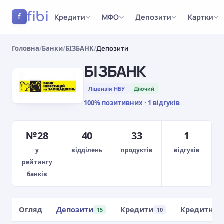
fibi
Кредити
МФО
Депозити
Картки
f
Головна
/
Банки
/
БІЗБАНК
/
Депозити
БІЗБАНК
Ліцензія НБУ
Діючий
100% позитивних · 1 відгуків
№28
40
33
1
у
відділень
продуктів
відгуків
рейтингу
банків
Огляд
Депозити
Кредити
Кредитні к
15
10