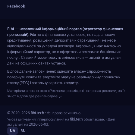
Facebook
Fibi — незалежний інформаційний портал (агрегатор фінансових
пропозицій).
Fibi не є фінансовою установою, не надає послуг
кредитування, розміщення депозитів чи страхування і не несе
відповідальності за укладені договори. Інформація має виключно
інформаційний характер, не є офертою чи рекламою банківських
послуг. Ставки й умови можуть змінюватися — звіряйте актуальні
дані на офіційних сайтах установ.
Відповідальне запозичення: оцінюйте власну спроможність
повернути кошти та звертайте увагу на реальну річну процентну
ставку (РПС) і загальну вартість кредиту.
Матеріали з позначкою «Реклама» розміщені на правах реклами; за їх
зміст відповідає рекламодавець.
© 2020–2026 fibi.tech · Усі права захищено.
Умова цитування: гіперпосилання на fibi.tech обов’язкове.
· Дані
актуальні на
2026-06-03
.
UA
RU