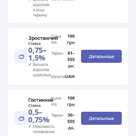
відсотків
в кінці
терміну
100
Сума
Зростаючий
від
грн
Ставка
0,75–
61–
Термін
1,5%
Детальніше
555
Виплата
дн.
відсотків
щомісяця
UAH
Валюта
100
Сума
Гостинний
від
грн
Ставка
0,5–
30–
Термін
0,75%
Детальніше
555
Можливість
дн.
поповнення