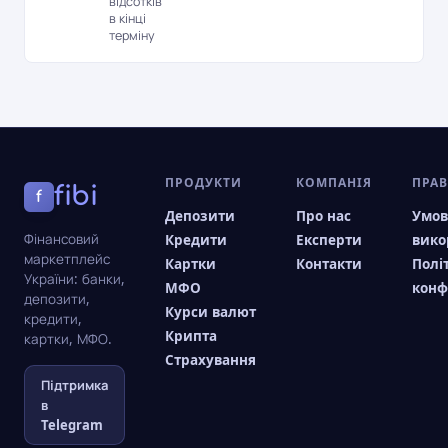
відсотків
в кінці
терміну
ПРОДУКТИ
КОМПАНІЯ
ПРА
fibi
f
Депозити
Про нас
Умо
Фінансовий
Кредити
Експерти
вико
маркетплейс
Картки
Контакти
Полі
України: банки,
МФО
конф
депозити,
Курси валют
кредити,
Крипта
картки, МФО.
Страхування
Підтримка
в
Telegram