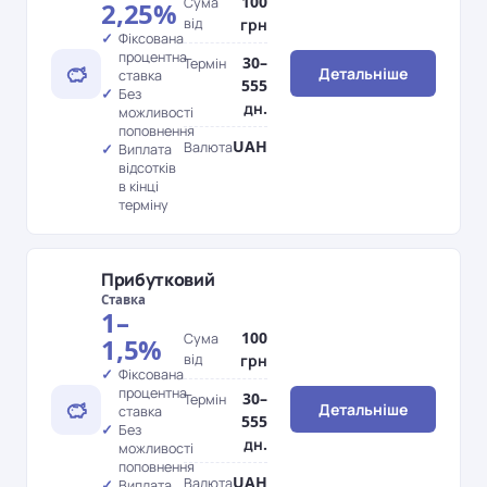
100
Сума
2,25%
від
грн
Фіксована
процентна
30–
Термін
Детальніше
ставка
555
Без
дн.
можливості
поповнення
UAH
Валюта
Виплата
відсотків
в кінці
терміну
Прибутковий
Ставка
1–
100
Сума
1,5%
від
грн
Фіксована
процентна
30–
Термін
Детальніше
ставка
555
Без
дн.
можливості
поповнення
UAH
Валюта
Виплата