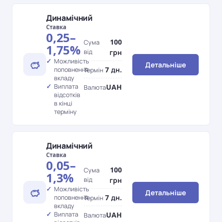
Динамічний
Ставка
0,25–
100
Сума
1,75%
від
грн
Можливість
Детальніше
7 дн.
поповнення
Термін
вкладу
Виплата
UAH
Валюта
відсотків
в кінці
терміну
Динамічний
Ставка
0,05–
100
Сума
1,3%
від
грн
Можливість
Детальніше
7 дн.
поповнення
Термін
вкладу
Виплата
UAH
Валюта