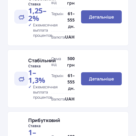
від
грн
Ставка
1,25–
61–
Термін
2%
Детальніше
555
Ежемесячная
дн.
выплата
процентов
UAH
Валюта
500
Сума
Стабільний
від
грн
Ставка
1–
61–
Термін
1,3%
Детальніше
555
Ежемесячная
дн.
выплата
процентов
UAH
Валюта
Прибутковий
Ставка
1–