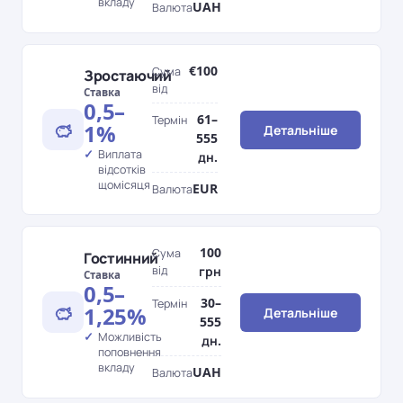
вкладу
UAH
Валюта
€100
Сума
Зростаючий
від
Ставка
0,5–
61–
Термін
1%
Детальніше
555
Виплата
дн.
відсотків
щомісяця
EUR
Валюта
100
Сума
Гостинний
від
грн
Ставка
0,5–
30–
Термін
1,25%
Детальніше
555
Можливість
дн.
поповнення
вкладу
UAH
Валюта