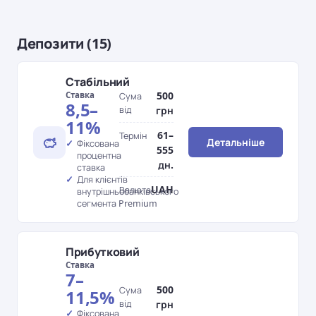
Депозити (15)
Стабільний
500
Ставка
Сума
8,5–
від
грн
11%
61–
Термін
Детальніше
Фіксована
555
процентна
дн.
ставка
Для клієнтів
UAH
Валюта
внутрішньобанківського
сегмента Premium
Прибутковий
Ставка
7–
500
Сума
11,5%
від
грн
Фіксована