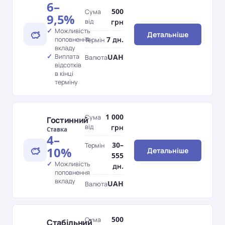
6–
500
Сума
9,5%
від
грн
Можливість
Детальніше
7 дн.
поповнення
Термін
вкладу
Виплата
UAH
Валюта
відсотків
в кінці
терміну
1 000
Сума
Гостинний
від
грн
Ставка
4–
30–
Термін
10%
Детальніше
555
Можливість
дн.
поповнення
вкладу
UAH
Валюта
500
Сума
Стабільний