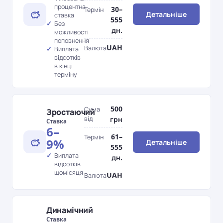
процентна
30–
Термін
Детальніше
ставка
555
Без
дн.
можливості
поповнення
UAH
Валюта
Виплата
відсотків
в кінці
терміну
500
Сума
Зростаючий
від
грн
Ставка
6–
61–
Термін
9%
Детальніше
555
Виплата
дн.
відсотків
щомісяця
UAH
Валюта
Динамічний
Ставка