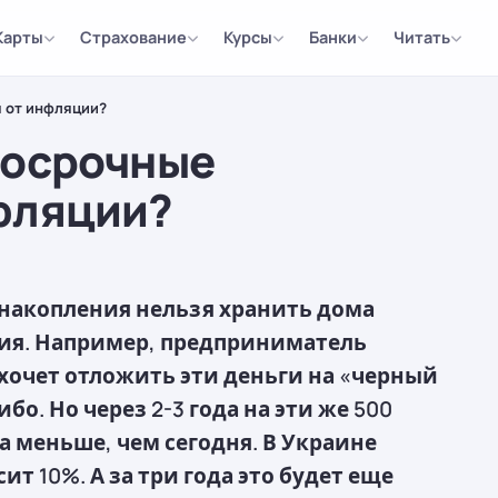
Карты
Страхование
Курсы
Банки
Читать
я от инфляции?
госрочные
фляции?
накопления нельзя хранить дома
ция. Например, предприниматель
 хочет отложить эти деньги на «черный
бо. Но через 2-3 года на эти же 500
а меньше, чем сегодня. В Украине
ит 10%. А за три года это будет еще