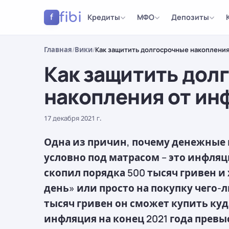
fibi
Кредиты
МФО
Депозиты
f
Главная
/
Вики
/
Как защитить долгосрочные накоплени
Как защитить дол
накопления от ин
17 декабря 2021 г.
Одна из причин, почему денежные 
условно под матрасом – это инфля
скопил порядка 500 тысяч гривен и
день» или просто на покупку чего-ли
тысяч гривен он сможет купить куд
инфляция на конец 2021 года превыс