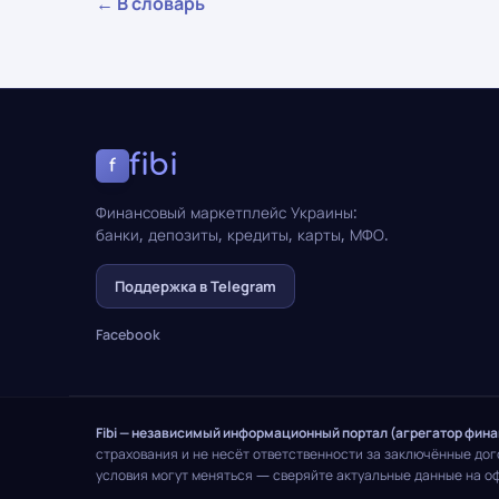
← В словарь
fibi
f
Финансовый маркетплейс Украины:
банки, депозиты, кредиты, карты, МФО.
Поддержка в Telegram
Facebook
Fibi — независимый информационный портал (агрегатор фин
страхования и не несёт ответственности за заключённые до
условия могут меняться — сверяйте актуальные данные на о