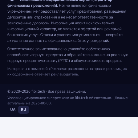
финансовых предложений).
Fibi не является финансовым
учреждением, не предоставляет услуг кредитования, размещения
депозитов или страхования и не несёт ответственности за
заключённые договоры. Информация носит исключительно
информационный характер, не является офертой или рекламой
банковских услуг. Ставки и условия могут меняться — сверяйте
актуальные данные на официальных сайтах учреждений.
Ответственное заимствование: оценивайте собственную
способность вернуть средства и обращайте внимание на реальную
годовую процентную ставку (РГПС) и общую стоимость кредита.
Материалы с пометкой «Реклама» размещены на правах рекламы; за
их содержание отвечает рекламодатель.
© 2020–2026 fibi.tech · Все права защищены.
Условие цитирования: гиперссылка на fibi.tech обязательна.
· Данные
актуальны на
2026-06-03
.
UA
RU