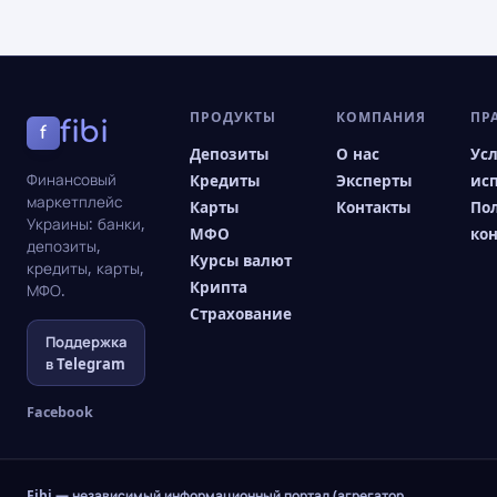
ПРОДУКТЫ
КОМПАНИЯ
ПР
fibi
f
Депозиты
О нас
Ус
Финансовый
Кредиты
Эксперты
ис
маркетплейс
Карты
Контакты
По
Украины: банки,
МФО
ко
депозиты,
Курсы валют
кредиты, карты,
Крипта
МФО.
Страхование
Поддержка
в Telegram
Facebook
Fibi — независимый информационный портал (агрегатор