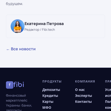
будущем.
Екатерина Петрова
Редактор / Fibi.tech
← Все новости
ПРОДУКТЫ
КОМПАНИЯ
ПР
fibi
f
Депозиты
О нас
Ус
Финансовый
Кредиты
Эксперты
ис
маркетплейс
Карты
Контакты
По
Украины: банки,
МФО
ко
депозиты,