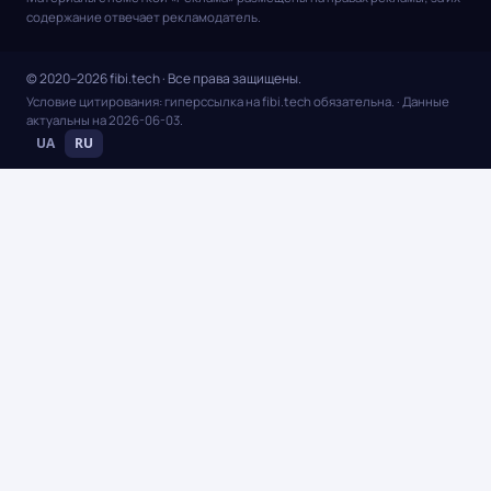
содержание отвечает рекламодатель.
© 2020–2026 fibi.tech · Все права защищены.
Условие цитирования: гиперссылка на fibi.tech обязательна.
· Данные
актуальны на
2026-06-03
.
UA
RU