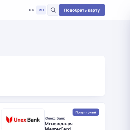
Подобрать карту
UK
RU
Популярный
Юнекс Банк
Мгновенная
MasterCard