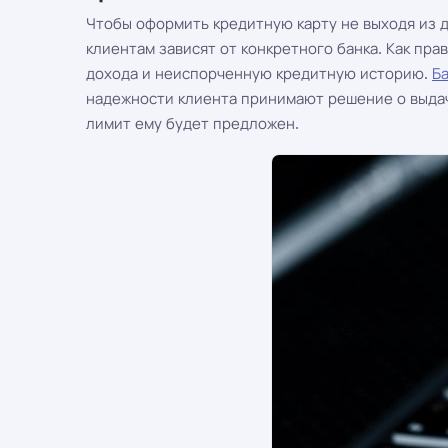
Чтобы оформить кредитную карту не выходя из 
клиентам зависят от конкретного банка. Как пра
дохода и неиспорченную кредитную историю.
Б
надежности клиента принимают решение о выдач
лимит ему будет предложен.