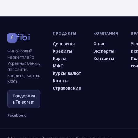
ПРОДУКТЫ
КОМПАНИЯ
ПР
fibi
f
Депозиты
О нас
Ус
Финансовый
Кредиты
Эксперты
ис
маркетплейс
Карты
Контакты
По
Украины: банки,
МФО
ко
депозиты,
Курсы валют
кредиты, карты,
Крипта
МФО.
Страхование
Поддержка
в Telegram
Facebook