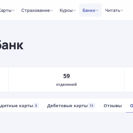
Карты
Страхование
Курсы
Банки
Читать
банк
59
отделений
едитные карты
Дебетовые карты
Отзывы
О
3
11