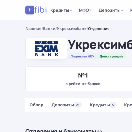
fibi
Кредиты
МФО
Депозиты
f
Главная
/
Банки
/
Укрексимбанк
/
Отделения
Укрексим
Лицензия НБУ
Действующий
№1
в рейтинге банков
Обзор
Депозиты
Кредиты
Кр
21
5
Отделения и банкоматы
59