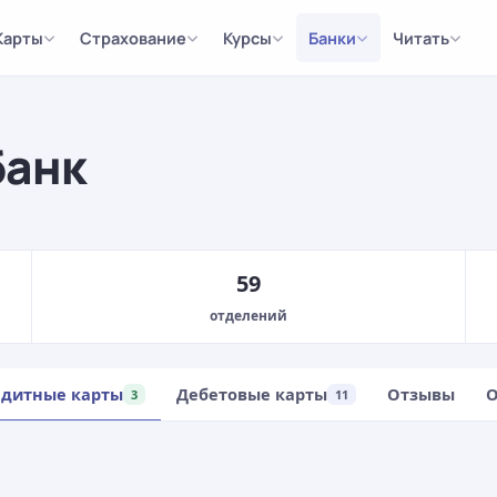
Карты
Страхование
Курсы
Банки
Читать
банк
59
отделений
едитные карты
Дебетовые карты
Отзывы
О
3
11