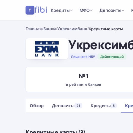
fibi
Кредиты
МФО
Депозиты
f
Главная
/
Банки
/
Укрексимбанк
/
Кредитные карты
Укрексим
Лицензия НБУ
Действующий
№1
в рейтинге банков
Обзор
Депозиты
Кредиты
Кр
21
5
Кредитные карты (3)