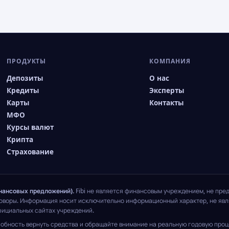
ПРОДУКТЫ
КОМПАНИЯ
Депозиты
О нас
Кредиты
Эксперты
Карты
Контакты
МФО
Курсы валют
Крипта
Страхование
нансовых предложений).
Fibi не является финансовым учреждением, не пре
говоры. Информация носит исключительно информационный характер, не явля
фициальных сайтах учреждений.
обность вернуть средства и обращайте внимание на реальную годовую проце