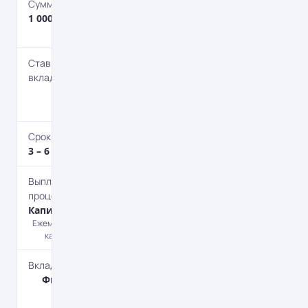
Сумма депозита
1 000 – 3 000 000
евро
Ставка по
вкладу
0.1 – 0.2%
годовых
Срок депозита
3 – 6 мес.
Выплата
процентов
Капитализация
Ежемесячно путем
капитализации.
Вкладчик
Физическим
лицам