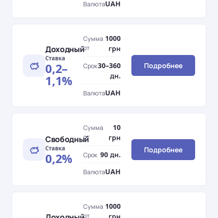
UAH
Валюта
1000
Сумма
Доходный
от
грн
Ставка
0,2–
30–360
Подробнее
Срок
дн.
1,1%
UAH
Валюта
10
Сумма
от
грн
Свободный
Ставка
Подробнее
90 дн.
0,2%
Срок
UAH
Валюта
1000
Сумма
Доходный
от
грн