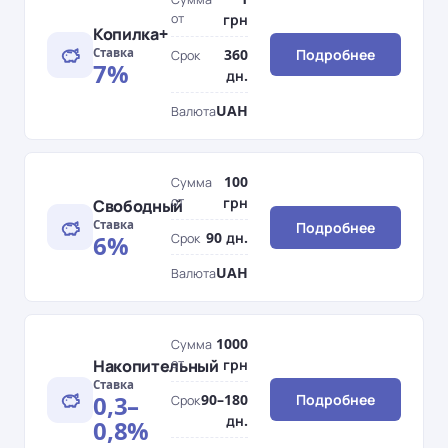
от
грн
Копилка+
Ставка
360
Подробнее
Срок
7%
дн.
UAH
Валюта
100
Сумма
от
грн
Свободный
Ставка
Подробнее
90 дн.
6%
Срок
UAH
Валюта
1000
Сумма
Накопительный
от
грн
Ставка
0,3–
90–180
Подробнее
Срок
дн.
0,8%