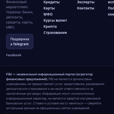
Финансовый
Кредиты
Эксперты
ис
маркетплейс
Карты
Контакты
По
Украины: банки,
МФО
ко
депозиты,
Курсы валют
кредиты, карты,
Крипта
МФО.
Страхование
Поддержка
в Telegram
Facebook
Fibi — независимый информационный портал (агрегатор
финансовых предложений).
Fibi не является финансовым
учреждением, не предоставляет услуг кредитования, размещения
депозитов или страхования и не несёт ответственности за
заключённые договоры. Информация носит исключительно
информационный характер, не является офертой или рекламой
банковских услуг. Ставки и условия могут меняться — сверяйте
актуальные данные на официальных сайтах учреждений.