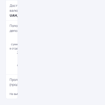
Доступные
валюты
UAH, USD, EUR
Пополнение
депозита
Да
Минимальная
сумма пополнения
в отделении банка -
20 евро, через
систему
«Интернет-
банкинг» - без
ограничений.
Пролонгация
(продление)
Да
На выбор клиента