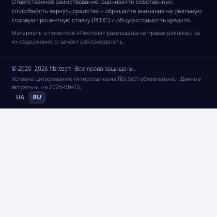
Ответственное заимствование: оценивайте собственную
способность вернуть средства и обращайте внимание на реальную
годовую процентную ставку (РГПС) и общую стоимость кредита.
Материалы с пометкой «Реклама» размещены на правах рекламы; за
их содержание отвечает рекламодатель.
© 2020–2026 fibi.tech · Все права защищены.
Условие цитирования: гиперссылка на fibi.tech обязательна.
· Данные
актуальны на
2026-06-03
.
UA
RU