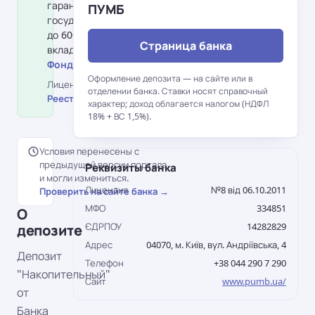
гарантирования вкладов физлиц:
ПУМБ
государство гарантирует возврат
до 600 000 грн на одного
Страница банка
вкладчика в банке.
Фонд гарантирования вкладов →
Оформление депозита — на сайте или в
Лицензия НБУ №8 від 06.10.2011 ·
отделении банка. Ставки носят справочный
Реестр НБУ →
характер; доход облагается налогом (НДФЛ
18% + ВС 1,5%).
Условия перенесены с
предыдущей версии портала
Реквизиты банка
и могли измениться.
Лицензия
№8 від 06.10.2011
Проверить на сайте банка →
МФО
334851
О
ЄДРПОУ
14282829
депозите
Адрес
04070, м. Київ, вул. Андріївська, 4
Депозит
Телефон
+38 044 290 7 290
"Накопительный"
Сайт
www.pumb.ua/
от
Банка