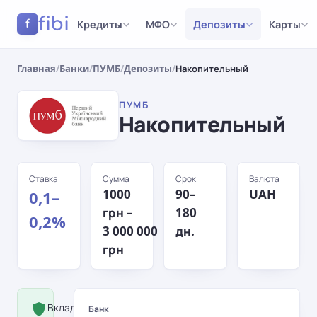
fibi
Кредиты
МФО
Депозиты
Карты
f
Главная
/
Банки
/
ПУМБ
/
Депозиты
/
Накопительный
ПУМБ
Накопительный
Ставка
Сумма
Срок
Валюта
1000
90–
UAH
0,1–
грн –
180
0,2%
3 000 000
дн.
грн
Вклад застрахован Фондом
Банк