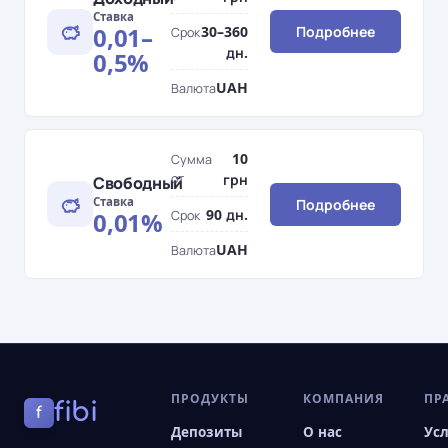
Ставка
0,01–
30–360
Подробнее
Срок
дн.
0,5%
UAH
Валюта
10
Сумма
от
грн
Свободный
Ставка
Подробнее
90 дн.
0,01%
Срок
UAH
Валюта
ПРОДУКТЫ
КОМПАНИЯ
ПР
fibi
f
Депозиты
О нас
Ус