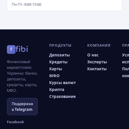
Пн-Пт: 9:00-15:00
ПРОДУКТЫ
КОМПАНИЯ
ПР
fibi
f
Депозиты
О нас
Ус
Финансовый
Кредиты
Эксперты
ис
маркетплейс
Карты
Контакты
По
Украины: банки,
МФО
ко
депозиты,
Курсы валют
кредиты, карты,
Крипта
МФО.
Страхование
Поддержка
в Telegram
Facebook