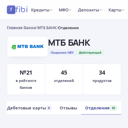
fibi
Кредиты
МФО
Депозиты
Карты
f
Главная
/
Банки
/
МТБ БАНК
/
Отделения
МТБ БАНК
Лицензия НБУ
Действующий
№21
45
34
в рейтинге
отделений
продуктов
банков
Дебетовые карты
Отзывы
Отделения
9
45