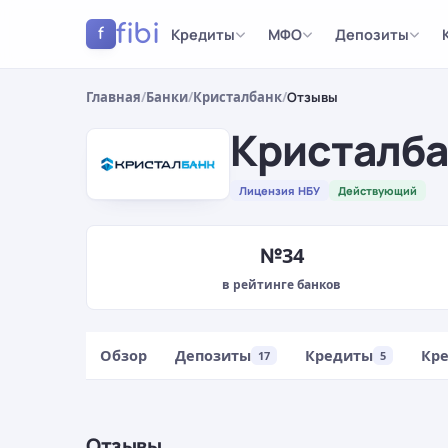
fibi
Кредиты
МФО
Депозиты
f
Главная
/
Банки
/
Кристалбанк
/
Отзывы
Кристалб
Лицензия НБУ
Действующий
№34
в рейтинге банков
Обзор
Депозиты
Кредиты
Кр
17
5
Отзывы