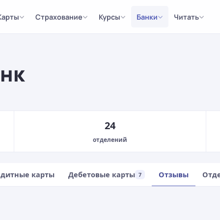
Карты
Страхование
Курсы
Банки
Читать
анк
24
отделений
едитные карты
Дебетовые карты
Отзывы
Отд
7