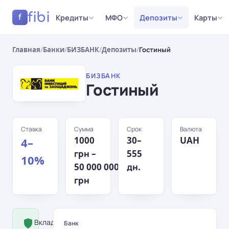
fibi
Кредиты
МФО
Депозиты
Карты
f
Главная
/
Банки
/
БИЗБАНК
/
Депозиты
/
Гостиный
БИЗБАНК
Гостиный
Ставка
Сумма
Срок
Валюта
1000
30–
UAH
4–
грн –
555
10%
50 000 000
дн.
грн
Вклад застрахован Фондом
Банк