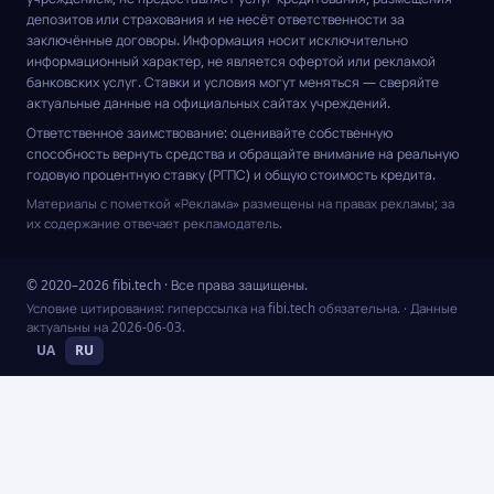
депозитов или страхования и не несёт ответственности за
заключённые договоры. Информация носит исключительно
информационный характер, не является офертой или рекламой
банковских услуг. Ставки и условия могут меняться — сверяйте
актуальные данные на официальных сайтах учреждений.
Ответственное заимствование: оценивайте собственную
способность вернуть средства и обращайте внимание на реальную
годовую процентную ставку (РГПС) и общую стоимость кредита.
Материалы с пометкой «Реклама» размещены на правах рекламы; за
их содержание отвечает рекламодатель.
© 2020–2026 fibi.tech · Все права защищены.
Условие цитирования: гиперссылка на fibi.tech обязательна.
· Данные
актуальны на
2026-06-03
.
UA
RU