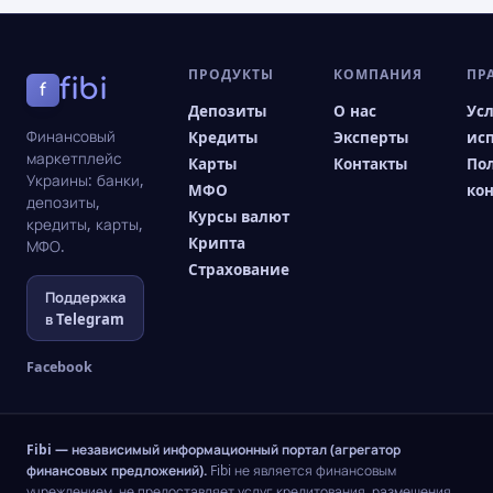
ПРОДУКТЫ
КОМПАНИЯ
ПР
fibi
f
Депозиты
О нас
Ус
Финансовый
Кредиты
Эксперты
ис
маркетплейс
Карты
Контакты
По
Украины: банки,
МФО
ко
депозиты,
Курсы валют
кредиты, карты,
Крипта
МФО.
Страхование
Поддержка
в Telegram
Facebook
Fibi — независимый информационный портал (агрегатор
финансовых предложений).
Fibi не является финансовым
учреждением, не предоставляет услуг кредитования, размещения