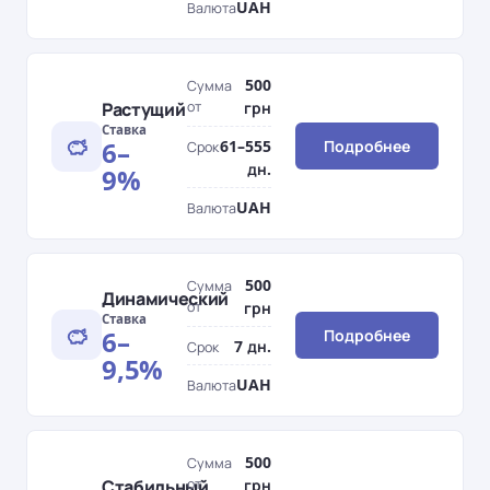
UAH
Валюта
500
Сумма
Растущий
от
грн
Ставка
6–
61–555
Подробнее
Срок
дн.
9%
UAH
Валюта
500
Сумма
Динамический
от
грн
Ставка
6–
Подробнее
7 дн.
Срок
9,5%
UAH
Валюта
500
Сумма
Стабильный
от
грн