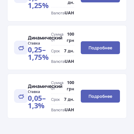
дн.
1,25%
UAH
Валюта
100
Сумма
Динамический
от
грн
Ставка
0,25–
Подробнее
7 дн.
Срок
1,75%
UAH
Валюта
100
Сумма
Динамический
от
грн
Ставка
0,05–
Подробнее
7 дн.
Срок
1,3%
UAH
Валюта