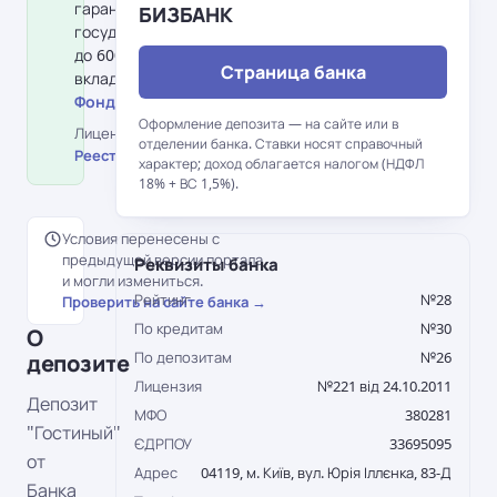
гарантирования вкладов физлиц:
БИЗБАНК
государство гарантирует возврат
до 600 000 грн на одного
Страница банка
вкладчика в банке.
Фонд гарантирования вкладов →
Оформление депозита — на сайте или в
Лицензия НБУ №221 від 24.10.2011 ·
отделении банка. Ставки носят справочный
Реестр НБУ →
характер; доход облагается налогом (НДФЛ
18% + ВС 1,5%).
Условия перенесены с
предыдущей версии портала
Реквизиты банка
и могли измениться.
Рейтинг
№28
Проверить на сайте банка →
По кредитам
№30
О
По депозитам
№26
депозите
Лицензия
№221 від 24.10.2011
Депозит
МФО
380281
"Гостиный"
ЄДРПОУ
33695095
от
Адрес
04119, м. Київ, вул. Юрія Іллєнка, 83-Д
Банка