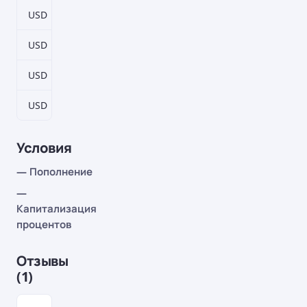
USD
30–89 дн.
0,5%
USD
90–179 дн.
0,75%
USD
180–369 дн.
1%
USD
370–555 дн.
1,25%
Условия
— Пополнение
—
Капитализация
процентов
Отзывы
(1)