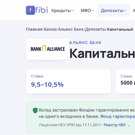
fibi
Кредиты
МФО
Депозиты
f
Главная
/
Банки
/
Альянс Банк
/
Депозиты
/
Капитальный
АЛЬЯНС БАНК
Капиталь
Ставка
Сумма
5000 
9,5–10,5%
Вклад застрахован Фондом гарантирования вкл
на одного вкладчика в банке.
Фонд гарантиро
Лицензия НБУ №97 від 17.11.2011 ·
Реестр НБУ →