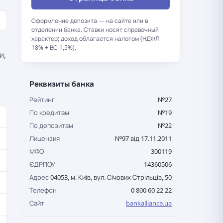
Оформление депозита — на сайте или в
отделении банка. Ставки носят справочный
характер; доход облагается налогом (НДФЛ
18% + ВС 1,5%).
и,
Реквизиты банка
Рейтинг
№27
По кредитам
№19
По депозитам
№22
Лицензия
№97 від 17.11.2011
МФО
300119
ЄДРПОУ
14360506
Адрес
04053, м. Київ, вул. Січових Стрільців, 50
Телефон
0 800 60 22 22
Сайт
bankalliance.ua