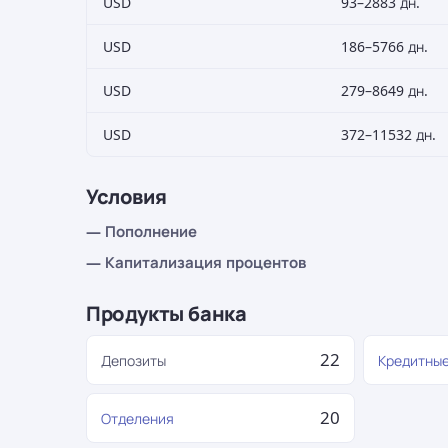
USD
93–2883 дн.
USD
186–5766 дн.
USD
279–8649 дн.
USD
372–11532 дн.
Условия
— Пополнение
— Капитализация процентов
Продукты банка
22
Депозиты
Кредитные
20
Отделения