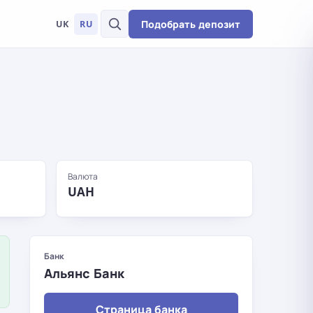
Подобрать депозит
UK
RU
Валюта
UAH
Банк
Альянс Банк
Страница банка