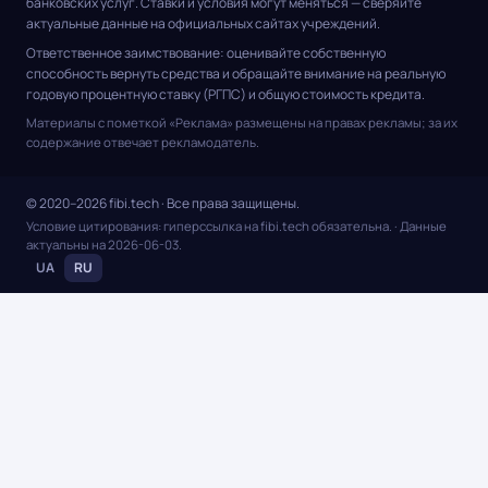
банковских услуг. Ставки и условия могут меняться — сверяйте
актуальные данные на официальных сайтах учреждений.
Ответственное заимствование: оценивайте собственную
способность вернуть средства и обращайте внимание на реальную
годовую процентную ставку (РГПС) и общую стоимость кредита.
Материалы с пометкой «Реклама» размещены на правах рекламы; за их
содержание отвечает рекламодатель.
© 2020–2026 fibi.tech · Все права защищены.
Условие цитирования: гиперссылка на fibi.tech обязательна.
· Данные
актуальны на
2026-06-03
.
UA
RU