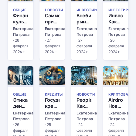
ОБЩИЕ
НОВОСТИ
ИНВЕСТИРОВАНИЕ
ИНВЕСТИРОВА
Финансовая
Самые
Внебиржевой
Инвестици
культура
прибыльные
рынок:
Как
украинцев:
банки
Новые
сохранить
Екатерина
Екатерина
Екатерина
Екатерина
эволюция,
Украины:
возможности
и
Петрова
Петрова
Петрова
Петрова
вызовы,
Руководство
для
увеличить
·
28
·
27
·
27
·
26
перспективы
для
инвесторов?
свои
февраля
февраля
февраля
февраля
разумного
капиталы
2024 г.
2024 г.
2024 г.
2024 г.
инвестора
ОБЩИЕ
КРЕДИТЫ
НОВОСТИ
КРИПТОВАЛЮТ
ОБЩИЕ
КРЕДИТЫ
НОВОСТИ
КРИПТОВАЛЮ
Этика
Государственное
People.ai:
Airdrops:
денег:
кредитование
Как
Новый
коррупция
во
искусственный
способ
Екатерина
Екатерина
Екатерина
Екатерина
как
время
интеллект
заработать
Петрова
Петрова
Петрова
Петрова
разрушительная
войны:
революционизирует
криптовал
·
26
·
25
·
24
·
24
сила в
спасательное
сферу
без
февраля
февраля
февраля
февраля