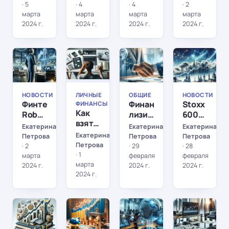
экономики
налогообложения
и
хватку,
·
5
·
4
·
4
·
2
минусы
но
марта
марта
марта
марта
краткосрочной
риски
2024 г.
2024 г.
2024 г.
2024 г.
торговли
остаются
НОВОСТИ
ЛИЧНЫЕ
ОБЩИЕ
НОВОСТИ
ФИНАНСЫ
НОВОСТИ
ЛИЧНЫЕ
ОБЩИЕ
НОВОСТИ
Финтех:
Финансовый
Stoxx
ФИНАНСЫ
Как
Robo-
лизинг:
600
взять
advisor
Ваша
побивает
Екатерина
Екатерина
Екатерина
под
–
альтернатива
рекорд:
Екатерина
Петрова
Петрова
Петрова
контроль
революция
традиционному
продолжит
Петрова
·
2
·
29
·
28
свои
в
кредитованию
ли
·
1
марта
февраля
февраля
финансы:
управлении
марта
ралли?
2024 г.
2024 г.
2024 г.
практические
2024 г.
активами
советы
и
ОБЩИЕ
НОВОСТИ
ИНВЕСТИРОВАНИЕ
ИНВЕСТИРОВА
онлайн-
инструменты