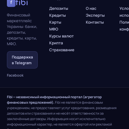
fibi
f
Депозиты
О нас
Усло
Финансовый
Кредиты
Эксперты
испо
маркетплейс
Карты
Контакты
Поли
Украины: банки,
МФО
конф
депозиты,
Курсы валют
кредиты, карты,
Крипта
МФО.
Страхование
Поддержка
в Telegram
Facebook
Fibi — независимый информационный портал (агрегатор
финансовых предложений).
Fibi не является финансовым
учреждением, не предоставляет услуг кредитования, размещения
депозитов или страхования и не несёт ответственности за
заключённые договоры. Информация носит исключительно
информационный характер, не является офертой или рекламой