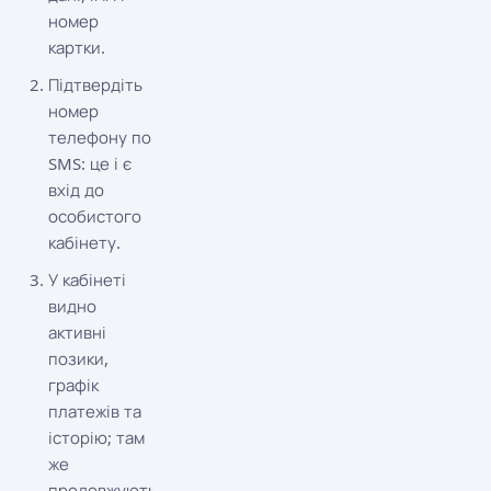
номер
картки.
Підтвердіть
номер
телефону по
SMS: це і є
вхід до
особистого
кабінету.
У кабінеті
видно
активні
позики,
графік
платежів та
історію; там
же
продовжують