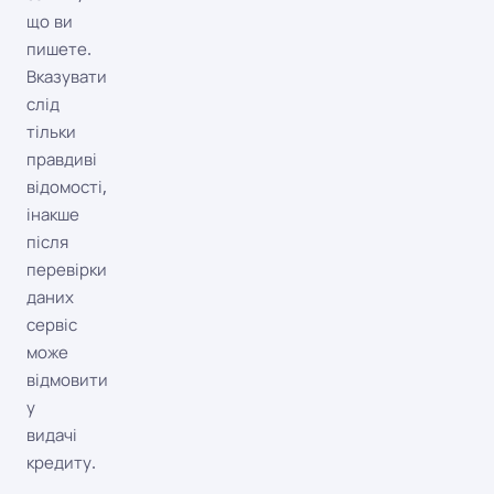
що ви
пишете.
Вказувати
слід
тільки
правдиві
відомості,
інакше
після
перевірки
даних
сервіс
може
відмовити
у
видачі
кредиту.