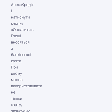
АлексКредіт
і
натиснути
кнопку
«Оплатити».
Гроші
вносяться
з
банківської
карти.
При
цьому
можна
використовувати
не
тільки
карту,
зазначену