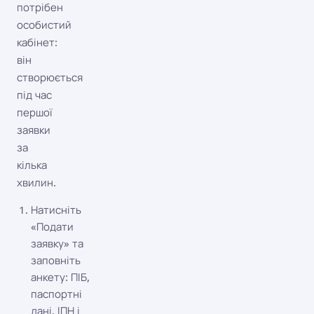
потрібен
особистий
кабінет:
він
створюється
під час
першої
заявки
за
кілька
хвилин.
Натисніть
«Подати
заявку» та
заповніть
анкету: ПІБ,
паспортні
дані, ІПН і