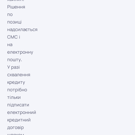
Рішення
по
позиці
надсилається
СМС і
на
електронну
пошту.
У разі
схвалення
кредиту
потрібно
тільки
підписати
електронний
кредитний
договір
шляхом