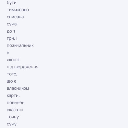
бути
тимчасово
списана
сума
до 1
грн, і
позичальник
в
якості
підтвердження
того,
що є
власником
карти,
повинен
вказати
точну
суму