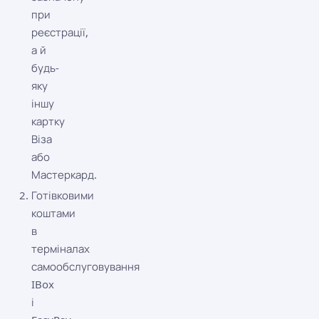
при
реєстрації,
а й
будь-
яку
іншу
картку
Віза
або
Мастеркард.
Готівковими
коштами
в
терміналах
самообслуговування
IBox
і