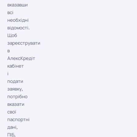
вказавши
всі
необхідні
відомості.
Щоб
зареєструвати
в
АлексКредіт
кабінет
і
подати
заявку,
потрібно
вказати
свої
паспортні
дані,
ПІБ,