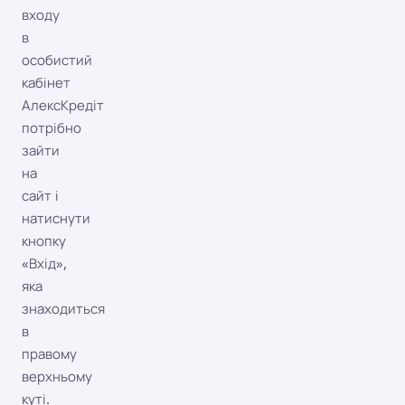
входу
в
особистий
кабінет
АлексКредіт
потрібно
зайти
на
сайт і
натиснути
кнопку
«Вхід»,
яка
знаходиться
в
правому
верхньому
куті.