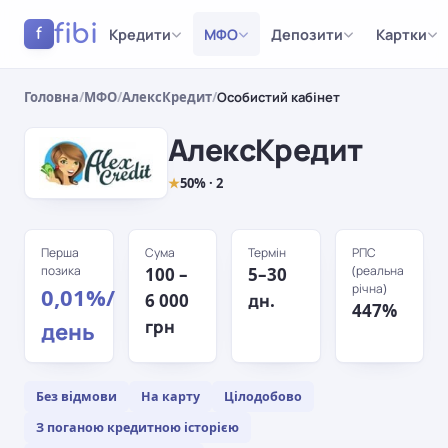
fibi
Кредити
МФО
Депозити
Картки
f
Головна
/
МФО
/
АлексКредит
/
Особистий кабінет
АлексКредит
★
50% · 2
Перша
Сума
Термін
РПС
позика
(реальна
100 –
5–30
річна)
0,01%/
6 000
дн.
447%
грн
день
Без відмови
На карту
Цілодобово
З поганою кредитною історією