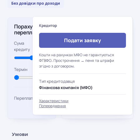
Без довідки про доходи
Порахувати
Кредитор
Основні
переплату
характеристики
Подати заявку
Перша позика
Повторна
3 050
Сума
позика
кредиту
грн
100 –
Сума
Кошти на рахунках МФО не гарантуються
100 –
Сума
6 000
ФГВФО. Прострочення → пеня та штрафи
12 000
згідно з договором.
грн
5 дн.
Термін
грн
0,01%/
Ставка
1,7%/
Ставка
Тип кредитодавця
день
день
Фінансова компанія (МФО)
5–30
Термін
1,53
5–430
Термін
дн.
Переплата
Характеристики
дн.
грн
Попередження
Умови