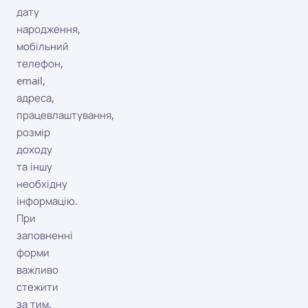
дату
народження,
мобільний
телефон,
email,
адреса,
працевлаштування,
розмір
доходу
та іншу
необхідну
інформацію.
При
заповненні
форми
важливо
стежити
за тим,