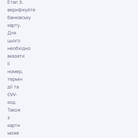
Етап 3.
верифікуйте
банківську
карту.
Для
цього
необхідно
вказати
її
номер,
термін
дії та
CVV-
код.
Також
з
карти
може