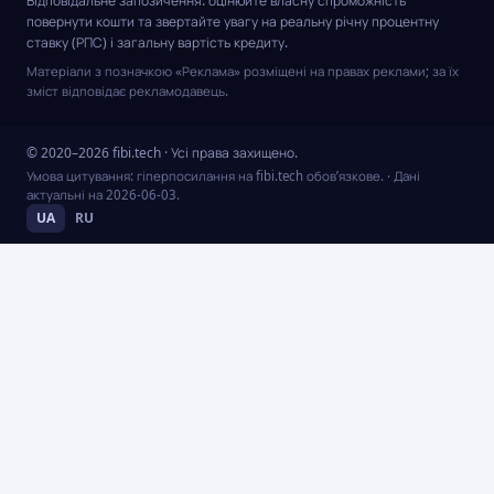
Відповідальне запозичення: оцінюйте власну спроможність
повернути кошти та звертайте увагу на реальну річну процентну
ставку (РПС) і загальну вартість кредиту.
Матеріали з позначкою «Реклама» розміщені на правах реклами; за їх
зміст відповідає рекламодавець.
© 2020–2026 fibi.tech · Усі права захищено.
Умова цитування: гіперпосилання на fibi.tech обов’язкове.
· Дані
актуальні на
2026-06-03
.
UA
RU