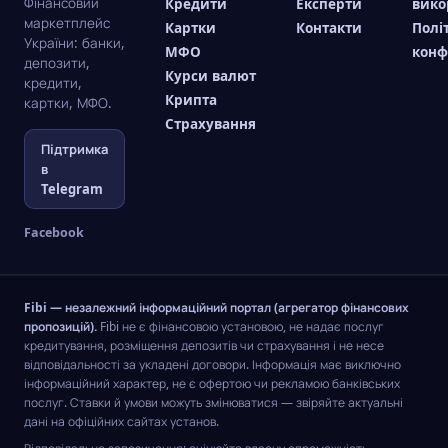
Фінансовий
Кредити
Експерти
вико
маркетплейс
Картки
Контакти
Полі
України: банки,
МФО
конф
депозити,
Курси валют
кредити,
Крипта
картки, МФО.
Страхування
Підтримка
в
Telegram
Facebook
Fibi — незалежний інформаційний портал (агрегатор фінансових
пропозицій).
Fibi не є фінансовою установою, не надає послуг
кредитування, розміщення депозитів чи страхування і не несе
відповідальності за укладені договори. Інформація має виключно
інформаційний характер, не є офертою чи рекламою банківських
послуг. Ставки й умови можуть змінюватися — звіряйте актуальні
дані на офіційних сайтах установ.