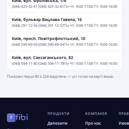
Київ, вул. Фролівська, 1/6
(044) 425-32-41 (044) 425-32-81
Пн-Чт: 9:00-17:00 Пт: 9:00-16:00
Київ, бульвар Вацлава Гавела, 16
(044) 291-12-56 (044) 291-12-57
Пн-Чт: 9:00-17:00 Пт: 9:00-16:00
Київ, просп. Повітрофлотський, 10
(044) 590-69-03 (044) 590-69-04
Пн-Чт: 9:00-17:00 Пт: 9:00-16:00
Київ, вул. Саксаганського, 82
(044) 594-11-80 (044) 594-11-78
Пн-Чт: 9:00-17:00 Пт: 9:00-16:00
Показані перші 80 з 224 відділень — усі точки на карті вище.
ПРОДУКТИ
КОМПАНІЯ
ПРА
fibi
f
Депозити
Про нас
Умо