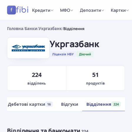
fibi
Кредити
МФО
Депозити
Картки
f
Головна
/
Банки
/
Укргазбанк
/
Відділення
Укргазбанк
Ліцензія НБУ
Діючий
224
51
відділень
продуктів
Дебетові картки
Відгуки
Відділення
16
224
Відділення та банкомати
224