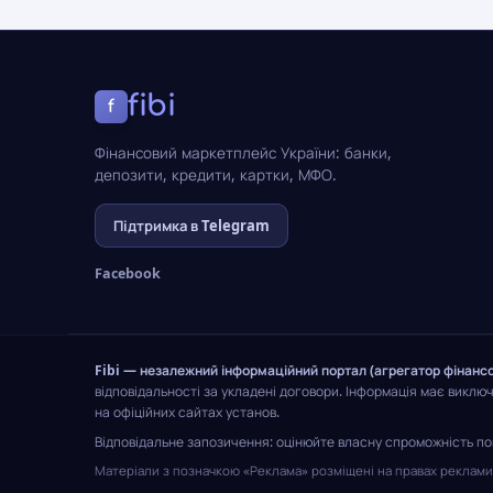
fibi
f
Фінансовий маркетплейс України: банки,
депозити, кредити, картки, МФО.
Підтримка в Telegram
Facebook
Fibi — незалежний інформаційний портал (агрегатор фінансо
відповідальності за укладені договори. Інформація має виклю
на офіційних сайтах установ.
Відповідальне запозичення: оцінюйте власну спроможність пов
Матеріали з позначкою «Реклама» розміщені на правах реклами; 