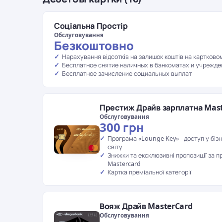
Соціальна Простір
Обслуговування
Безкоштовно
Нарахування відсотків на залишок коштів на картково
Бесплатное снятие наличных в банкоматах и учрежд
Бесплатное зачисление социальных выплат
Престиж Драйв зарплатна Mas
Обслуговування
300 грн
Програма «Lounge Key» - доступ у біз
світу
Знижки та ексклюзивні пропозиції за п
Mastercard
Картка преміальної категорії
Вояж Драйв MasterCard
Обслуговування