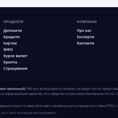
ПРОДУКТИ
КОМПАНІЯ
Депозити
Про нас
Кредити
Експерти
Картки
Контакти
МФО
Курси валют
Крипта
Страхування
вих пропозицій).
Fibi не є фінансовою установою, не надає послуг кредитува
чно інформаційний характер, не є офертою чи рекламою банківських послуг. 
ернути кошти та звертайте увагу на реальну річну процентну ставку (РПС) і з
за їх зміст відповідає рекламодавець.