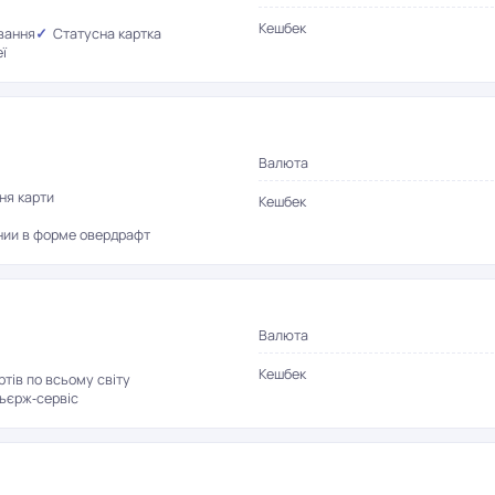
Кешбек
вання
Статусна картка
ї
Валюта
ня карти
Кешбек
нии в форме овердрафт
Валюта
Кешбек
тів по всьому світу
ьєрж-сервіс