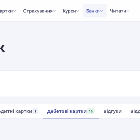
артки
Страхування
Курси
Банки
Читати
к
едитні картки
Дебетові картки
Відгуки
Від
1
16