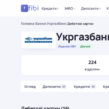
fibi
Кредити
МФО
Депозити
К
f
Головна
/
Банки
/
Укргазбанк
/
Дебетові картки
Укргазбан
Ліцензія НБУ
Діючий
224
відділень
Огляд
Депозити
Кредити
Кр
21
13
Дебетові картки (16)