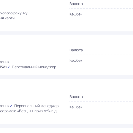
Валюта
ткового рахунку
Кешбек
ня карти
Валюта
Кешбек
вання
ISA»
Персональний менеджер
Валюта
вання
Персональний менеджер
Кешбек
рограмою «Безцінні привілеї» від