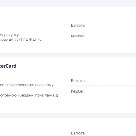
Валюта
му рахунку
Кешбек
ениях АБ «УКРГАЗБАНК»
terCard
Валюта
нес-зали аеропортів по всьому
Кешбек
рограмою «Безцінні привілеї» від
Валюта