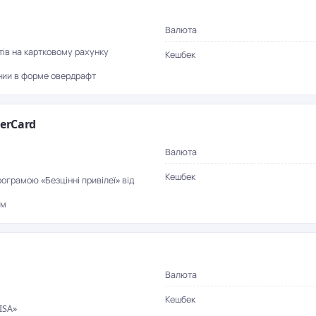
Валюта
тів на картковому рахунку
Кешбек
нии в форме овердрафт
erCard
Валюта
Кешбек
рограмою «Безцінні привілеї» від
ом
Валюта
Кешбек
ISA»