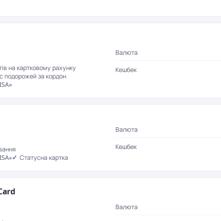
Валюта
тів на картковому рахунку
Кешбек
с подорожей за кордон
ISA»
Валюта
Кешбек
вання
ISA»
Статусна картка
Card
Валюта