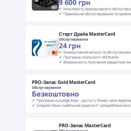
9 600 грн
Можливість безкоштовного обслугову
Преміальне обслуговування та привіле
Старт Драйв MasterCard
Обслуговування
24 грн
Безкоштовний випуск та обслуговуван
Програма лояльності «KEYcard»
Возможность получения кредитной ли
PRO-Запас Gold MasterCard
Обслуговування
Безкоштовно
Програма «Lounge Key» - доступ у бізнес-зали аеропор
Інтернет-банк і мобільний додаток
Цілодобовий конс
PRO-Запас MasterCard
Обслуговування