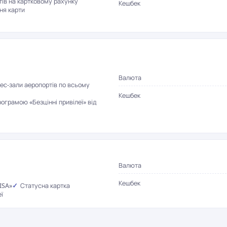
тів на картковому рахунку
Кешбек
ня карти
Валюта
нес-зали аеропортів по всьому
Кешбек
рограмою «Безцінні привілеї» від
Валюта
Кешбек
ISA»
Статусна картка
ї