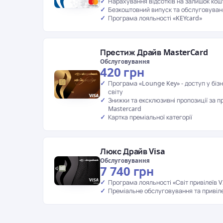
Нарахування відсотків на залишок кош
Безкоштовний випуск та обслуговуван
Програма лояльності «KEYcard»
Престиж Драйв MasterCard
Обслуговування
420 грн
Програма «Lounge Key» - доступ у біз
світу
Знижки та ексклюзивні пропозиції за п
Mastercard
Картка преміальної категорії
Люкс Драйв Visa
Обслуговування
7 740 грн
Програма лояльності «Світ привілеїв V
Преміальне обслуговування та привіле