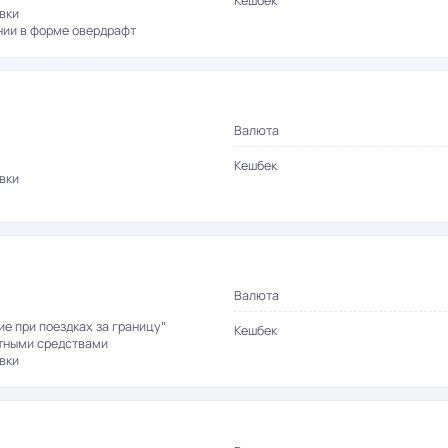
Кешбек
вки
нии в форме овердрафт
Валюта
Кешбек
вки
Валюта
е при поездках за границу"
Кешбек
итными средствами
вки