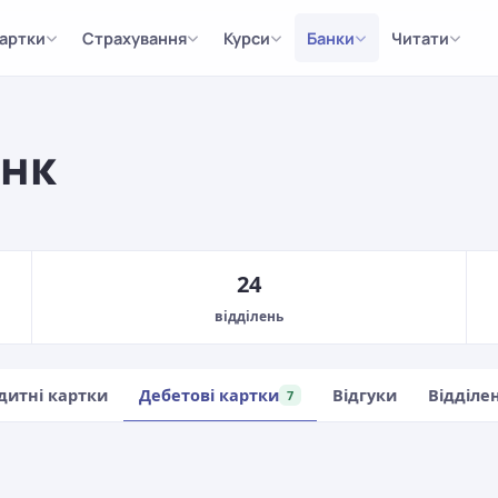
артки
Страхування
Курси
Банки
Читати
анк
24
відділень
дитні картки
Дебетові картки
Відгуки
Відділе
7