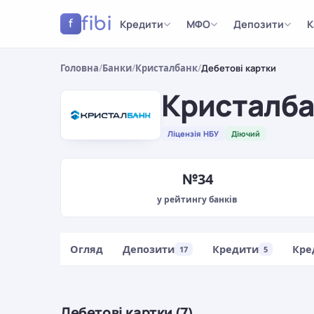
fibi
Кредити
МФО
Депозити
К
f
Головна
/
Банки
/
Кристалбанк
/
Дебетові картки
Кристалб
Ліцензія НБУ
Діючий
№34
у рейтингу банків
Огляд
Депозити
Кредити
Кре
17
5
Дебетові картки (7)